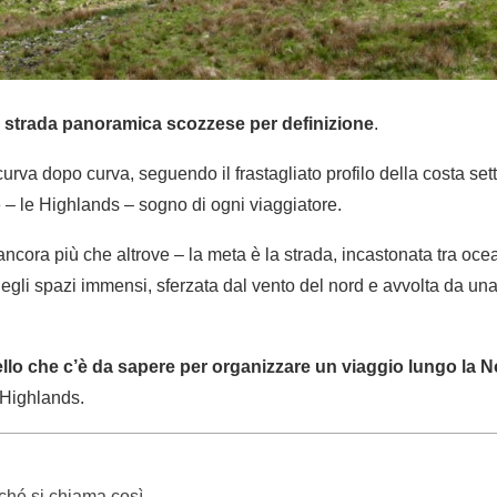
a strada panoramica scozzese per definizione
.
curva dopo curva, seguendo il frastagliato profilo della costa set
e – le Highlands – sogno di ogni viaggiatore.
ncora più che altrove – la meta è la strada, incastonata tra oce
egli spazi immensi, sferzata dal vento del nord e avvolta da una
ello che c’è da sapere per organizzare un viaggio lungo la 
 Highlands.
ché si chiama così