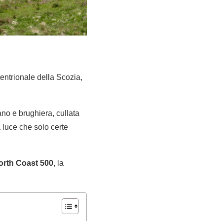
tentrionale della Scozia,
ano e brughiera, cullata
 luce che solo certe
North Coast 500
, la