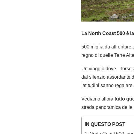
La North Coast 500 è l
500 miglia da affrontare 
regno di quelle Terre Alt
Un viaggio dove – forse a
dal silenzio assordante d
latitudini sanno regalare.
Vediamo allora
tutto qu
strada panoramica delle
IN QUESTO POST
North Coast 500: per