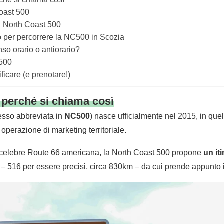
oast 500
a North Coast 500
o per percorrere la NC500 in Scozia
so orario o antiorario?
C500
ficare (e prenotare!)
 perché si chiama così
sso abbreviata in
NC500
) nasce ufficialmente nel 2015, in que
 operazione di marketing territoriale.
celebre Route 66 americana, la North Coast 500 propone
un iti
– 516 per essere precisi, circa 830km – da cui prende appunto 