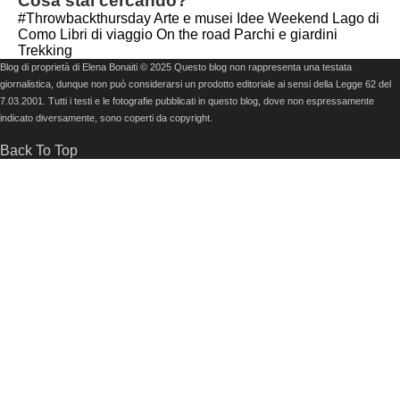
Cosa stai cercando?
#Throwbackthursday
Arte e musei
Idee Weekend
Lago di
Como
Libri di viaggio
On the road
Parchi e giardini
Trekking
Blog di proprietà di Elena Bonaiti © 2025 Questo blog non rappresenta una testata
giornalistica, dunque non può considerarsi un prodotto editoriale ai sensi della Legge 62 del
7.03.2001. Tutti i testi e le fotografie pubblicati in questo blog, dove non espressamente
indicato diversamente, sono coperti da copyright.
Back To Top