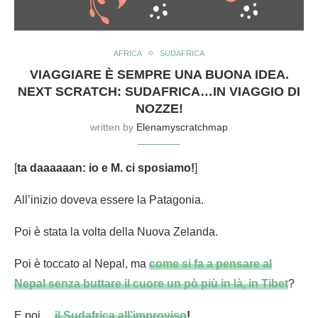
AFRICA
SUDAFRICA
VIAGGIARE È SEMPRE UNA BUONA IDEA.
NEXT SCRATCH: SUDAFRICA…IN VIAGGIO DI
NOZZE!
written by
Elenamyscratchmap
[
ta daaaaaan: io e M. ci sposiamo!
]
All’inizio doveva essere la Patagonia.
Poi è stata la volta della Nuova Zelanda.
Poi è toccato al Nepal, ma
come si fa a pensare al
Nepal senza buttare il cuore un pò più in là, in Tibet
?
E poi…
il Sudafrica all’improviso
!