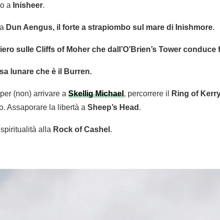
po a
Inisheer
.
 a
Dun Aengus, il forte a strapiombo sul mare di Inishmore
.
iero sulle Cliffs of Moher che dall’O’Brien’s Tower conduce
sa lunare che è il Burren.
per (non) arrivare a
Skellig Michael
, percorrere il
Ring of Kerr
to. Assaporare la libertà a
Sheep’s Head
.
 spiritualità alla
Rock of Cashel
.