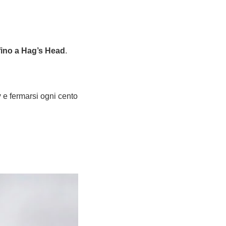
 fino a Hag’s Head
.
y
e fermarsi ogni cento